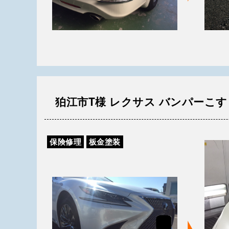
狛江市T様 レクサス バンパーこ
保険修理
板金塗装