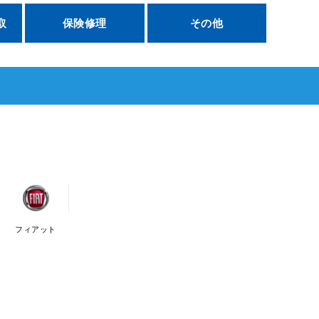
取
保険修理
その他
フィアット