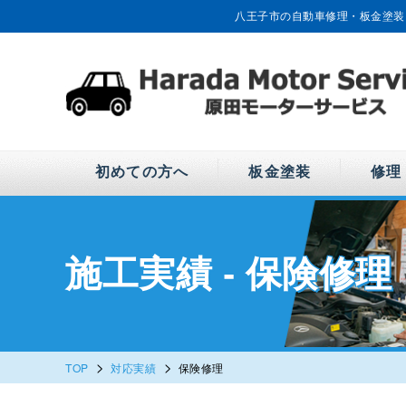
八王子市の自動車修理・板金塗装
初めての方へ
板金塗装
修理
施工実績 - 保険修理
>
>
TOP
対応実績
保険修理