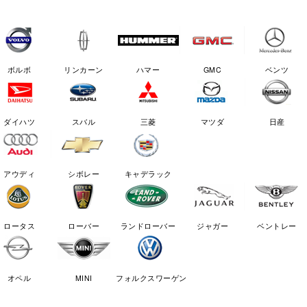
ボルボ
リンカーン
ハマー
GMC
ベンツ
ダイハツ
スバル
三菱
マツダ
日産
アウディ
シボレー
キャデラック
ロータス
ローバー
ランドローバー
ジャガー
ベントレー
オペル
MINI
フォルクスワーゲン