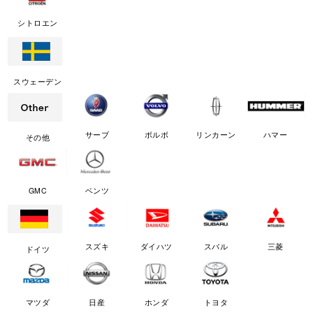
シトロエン
スウェーデン
サーブ
ボルボ
リンカーン
ハマー
その他
GMC
ベンツ
スズキ
ダイハツ
スバル
三菱
ドイツ
マツダ
日産
ホンダ
トヨタ