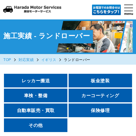
tog
nav
menu
Skip
to
main
content
施工実績 - ランドローバー
>
>
>
TOP
対応実績
イギリス
ランドローバー
レッカー搬送
板金塗装
車検・整備
カーコーティング
自動車販売・買取
保険修理
その他