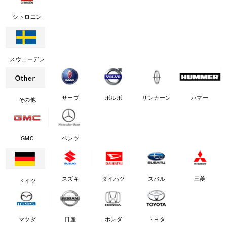
シトロエン
スウェーデン
サーブ
ボルボ
リンカーン
ハマー
その他
GMC
ベンツ
スズキ
ダイハツ
スバル
三菱
ドイツ
マツダ
日産
ホンダ
トヨタ