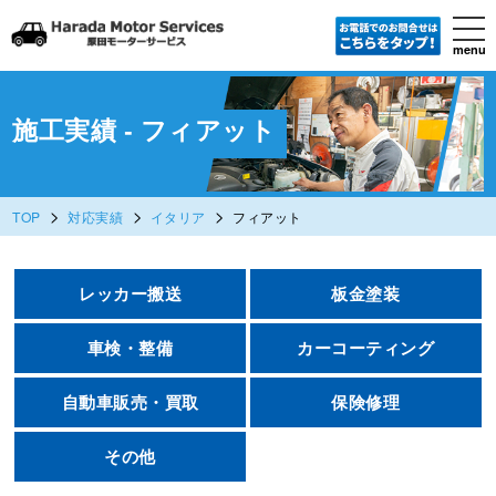
tog
nav
menu
Skip
to
main
content
施工実績 - フィアット
>
>
>
TOP
対応実績
イタリア
フィアット
レッカー搬送
板金塗装
車検・整備
カーコーティング
自動車販売・買取
保険修理
その他