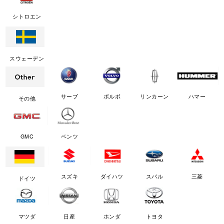
シトロエン
スウェーデン
サーブ
ボルボ
リンカーン
ハマー
その他
GMC
ベンツ
スズキ
ダイハツ
スバル
三菱
ドイツ
マツダ
日産
ホンダ
トヨタ