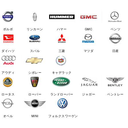
ボルボ
リンカーン
ハマー
GMC
ベンツ
ダイハツ
スバル
三菱
マツダ
日産
アウディ
シボレー
キャデラック
ロータス
ローバー
ランドローバー
ジャガー
ベントレー
オペル
MINI
フォルクスワーゲン