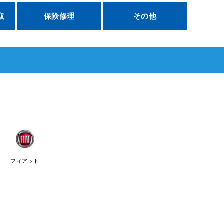
取
保険修理
その他
フィアット