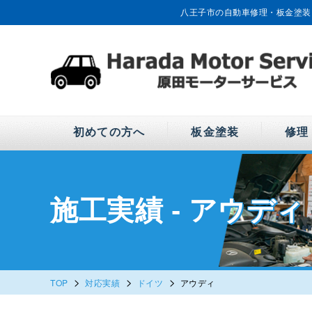
八王子市の自動車修理・板金塗装
初めての方へ
板金塗装
修理
施工実績 - アウディ
>
>
>
TOP
対応実績
ドイツ
アウディ