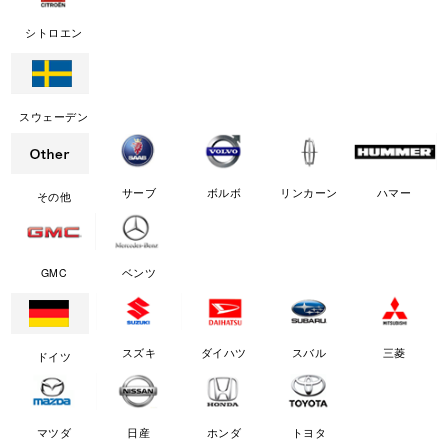
シトロエン
スウェーデン
サーブ
ボルボ
リンカーン
ハマー
その他
GMC
ベンツ
スズキ
ダイハツ
スバル
三菱
ドイツ
マツダ
日産
ホンダ
トヨタ