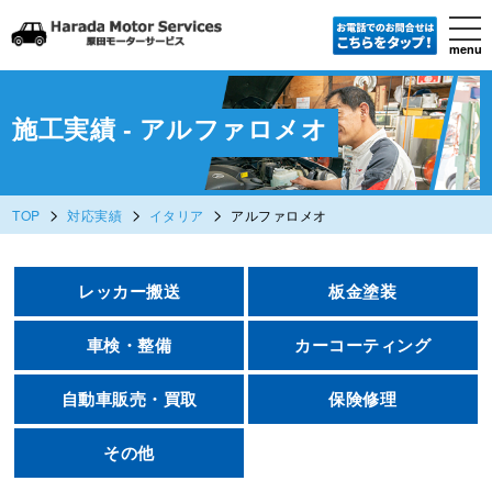
tog
nav
menu
Skip
to
main
content
施工実績 - アルファロメオ
>
>
>
TOP
対応実績
イタリア
アルファロメオ
レッカー搬送
板金塗装
車検・整備
カーコーティング
自動車販売・買取
保険修理
その他