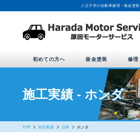
八王子市の自動車修理・板金塗装
初めての方へ
板金塗装
修理
施工実績 - ホンダ
>
>
>
TOP
対応実績
日本
ホンダ