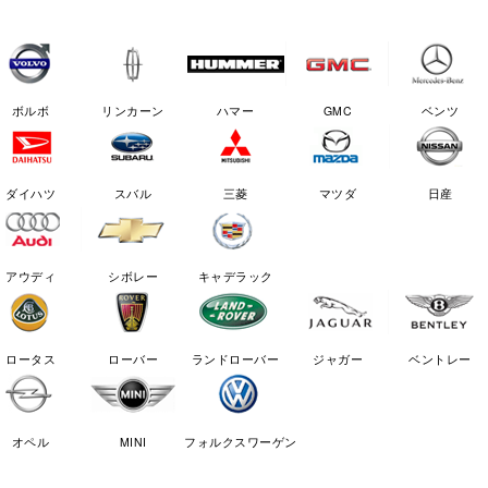
ボルボ
リンカーン
ハマー
GMC
ベンツ
ダイハツ
スバル
三菱
マツダ
日産
アウディ
シボレー
キャデラック
ロータス
ローバー
ランドローバー
ジャガー
ベントレー
オペル
MINI
フォルクスワーゲン