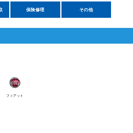
取
保険修理
その他
フィアット