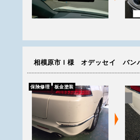
相模原市Ｉ様 オデッセイ バン
保険修理
板金塗装