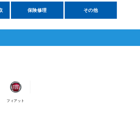
取
保険修理
その他
フィアット