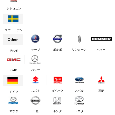
シトロエン
スウェーデン
サーブ
ボルボ
リンカーン
ハマー
その他
GMC
ベンツ
スズキ
ダイハツ
スバル
三菱
ドイツ
マツダ
日産
ホンダ
トヨタ