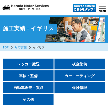
tog
nav
menu
Skip
to
main
content
施工実績 - イギリス
>
>
TOP
対応実績
イギリス
レッカー搬送
板金塗装
車検・整備
カーコーティング
自動車販売・買取
保険修理
その他