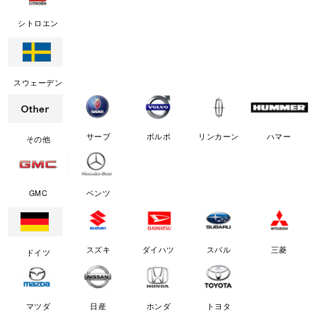
シトロエン
スウェーデン
サーブ
ボルボ
リンカーン
ハマー
その他
GMC
ベンツ
スズキ
ダイハツ
スバル
三菱
ドイツ
マツダ
日産
ホンダ
トヨタ