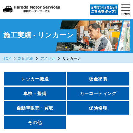
tog
nav
menu
Skip
to
main
content
施工実績 - リンカーン
>
>
>
TOP
対応実績
アメリカ
リンカーン
レッカー搬送
板金塗装
車検・整備
カーコーティング
自動車販売・買取
保険修理
その他