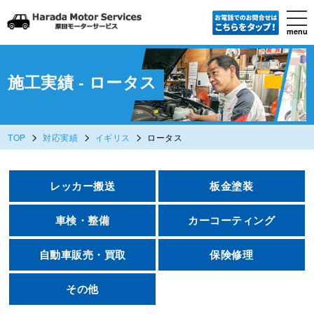
tog
nav
menu
Skip
to
main
content
施工実績 - ロータス
>
>
>
TOP
対応実績
イギリス
ロータス
レッカー搬送
板金塗装
車検・整備
カーコーティング
自動車販売・買取
保険修理
その他