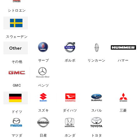
シトロエン
スウェーデン
サーブ
ボルボ
リンカーン
ハマー
その他
GMC
ベンツ
スズキ
ダイハツ
スバル
三菱
ドイツ
マツダ
日産
ホンダ
トヨタ