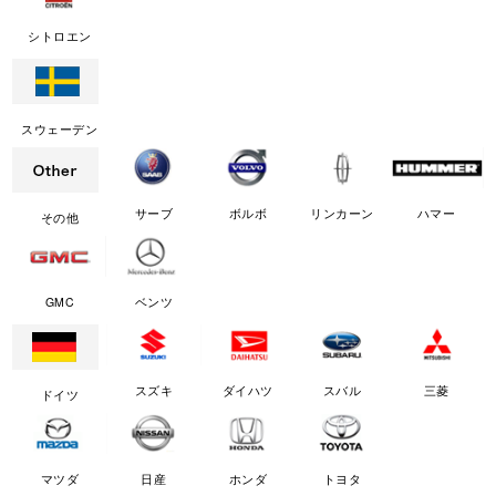
シトロエン
スウェーデン
サーブ
ボルボ
リンカーン
ハマー
その他
GMC
ベンツ
スズキ
ダイハツ
スバル
三菱
ドイツ
マツダ
日産
ホンダ
トヨタ