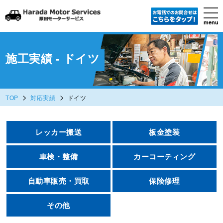
tog
nav
menu
Skip
to
main
content
施工実績 - ドイツ
>
>
TOP
対応実績
ドイツ
レッカー搬送
板金塗装
車検・整備
カーコーティング
自動車販売・買取
保険修理
その他