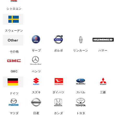
シトロエン
スウェーデン
サーブ
ボルボ
リンカーン
ハマー
その他
GMC
ベンツ
スズキ
ダイハツ
スバル
三菱
ドイツ
マツダ
日産
ホンダ
トヨタ