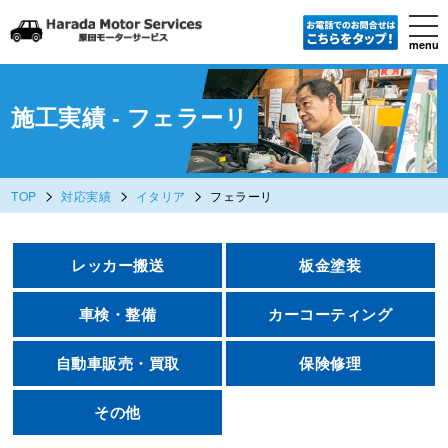
tog
nav
menu
Skip
to
main
content
施工実績 - フェラーリ
>
>
>
TOP
対応実績
イタリア
フェラーリ
レッカー搬送
板金塗装
車検・整備
カーコーティング
自動車販売・買取
保険修理
その他